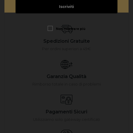
proposti a mio
Iscriviti
parere la cosa
oltre che gradita
al cliente sarebbe
Non mostrare più
una buona
Spedizioni Gratuite
politica
Per ordini superiori a 49€
commerciale.
Garanzia Qualità
Rimborso totale in caso di problemi
Pagamenti Sicuri
Utilizziamo solo gateway certificati