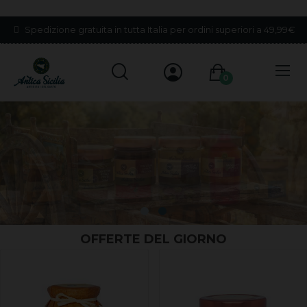
Spedizione gratuita in tutta Italia per ordini superiori a 49,99€
0
OFFERTE DEL GIORNO