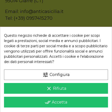
95014 Giarre (CT)
Email: info@anticasicilia.it
Tel: (+39) 0957415270
P.Iva: 05207520874
Questo negozio richiede di accettare i cookie per scopi
legati a prestazioni, social media e annunci pubblicitari. I

Collegamenti
cookie di terze parti per social media e a scopo pubblicitario
vengono utilizzati per offrire funzionalità social e annunci
pubblicitari personalizzati. Accetti i cookie e l'elaborazione
dei dati personali interessati?
Newsletter
tune
Configura
Iscriviti alla nostra newsletter per ricevere uno sconto sul
tuo primo ordine
clear
Rifiuta
Iscriviti
done_all
Accetta