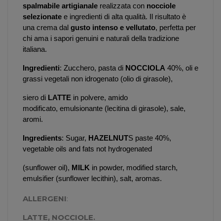
spalmabile artigianale
 realizzata con 
nocciole 
selezionate
 e ingredienti di alta qualità. Il risultato è 
una crema dal 
gusto intenso e vellutato
, perfetta per 
chi ama i sapori genuini e naturali della tradizione 
italiana.
Ingredienti
: Zucchero, pasta di 
NOCCIOLA
 40%, 
oli e 
grassi vegetali non idrogenato (olio di girasole), 
siero di 
LATTE
 in polvere, amido 
modificato, 
emulsionante (lecitina di girasole), sale, 
aromi.
Ingredients
: Sugar, 
HAZELNUT
S paste 40%, 
vegetable oils and fats not hydrogenated 
(sunflower oil), 
MILK
 in powder, modified 
starch, 
emulsifier (sunflower lecithin), salt, aromas.
ALLERGENI
:
LATTE, NOCCIOLE.