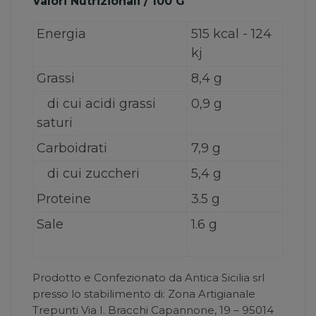
Valori Nutrizionali / 100 G
Energia
515 kcal - 124
kj
Grassi
8,4 g
di cui acidi grassi
0,9 g
saturi
Carboidrati
7,9 g
di cui zuccheri
5,4 g
Proteine
3.5 g
Sale
1.6 g
Prodotto e Confezionato da Antica Sicilia srl
presso lo stabilimento di: Zona Artigianale
Trepunti Via I. Bracchi Capannone, 19 – 95014