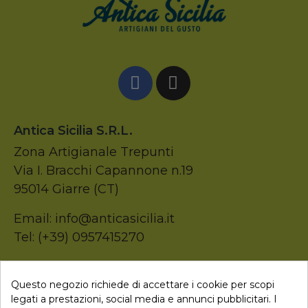
Antica Sicilia S.r.l.
Zona Artigianale Trepunti
Via I. Bracchi Capannone n.19
95014 Giarre (CT)
Email: info@anticasicilia.it
Tel: (+39) 0957415270
P.Iva: 05207520874
Questo negozio richiede di accettare i cookie per scopi
legati a prestazioni, social media e annunci pubblicitari. I