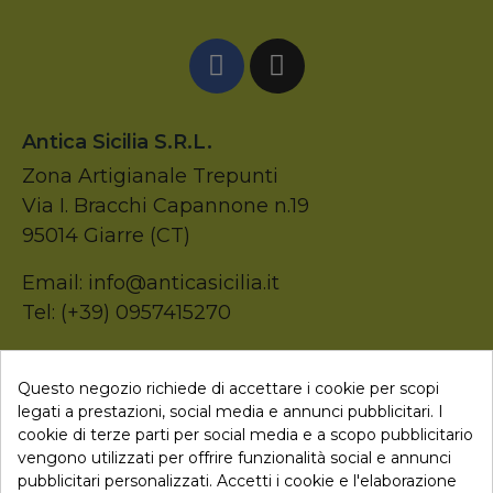
Antica Sicilia S.r.l.
Zona Artigianale Trepunti
Via I. Bracchi Capannone n.19
95014 Giarre (CT)
Email: info@anticasicilia.it
Tel: (+39) 0957415270
P.Iva: 05207520874
Questo negozio richiede di accettare i cookie per scopi
legati a prestazioni, social media e annunci pubblicitari. I

Collegamenti
cookie di terze parti per social media e a scopo pubblicitario
vengono utilizzati per offrire funzionalità social e annunci
pubblicitari personalizzati. Accetti i cookie e l'elaborazione