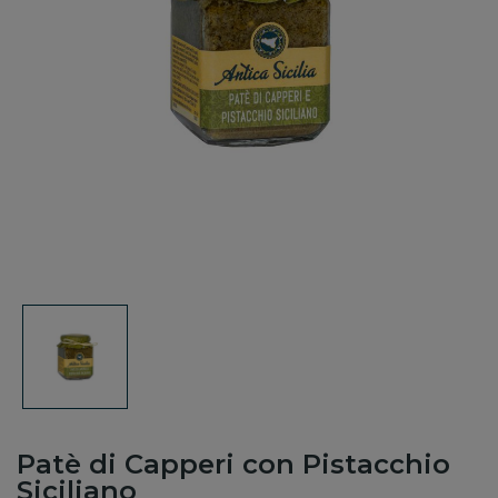
Patè di Capperi con Pistacchio
Siciliano