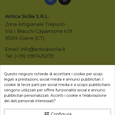
Antica Sicilia S.r.l.
Zona Artigianale Trepunti
Via I. Bracchi Capannone n.19
95014 Giarre (CT)
Email: info@anticasicilia.it
Tel: (+39) 0957415270
P.Iva: 05207520874
Questo negozio richiede di accettare i cookie per scopi
legati a prestazioni, social media e annunci pubblicitari. I

Collegamenti
cookie di terze parti per social media e a scopo pubblicitario
vengono utilizzati per offrire funzionalità social e annunci
pubblicitari personalizzati. Accetti i cookie e l'elaborazione
dei dati personali interessati?
Newsletter
tune
Configura