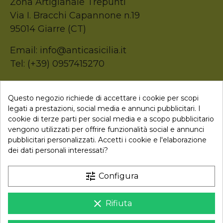
Zona Artigianale Trepunti
Via I. Bracchi Capannone n.19
95014 Giarre (CT)
Email: info@anticasicilia.it
Tel: (+39) 0957415270
P.Iva: 05207520874
Questo negozio richiede di accettare i cookie per scopi
legati a prestazioni, social media e annunci pubblicitari. I

Collegamenti
cookie di terze parti per social media e a scopo pubblicitario
vengono utilizzati per offrire funzionalità social e annunci
pubblicitari personalizzati. Accetti i cookie e l'elaborazione
dei dati personali interessati?
Newsletter
tune
Configura
Iscriviti alla nostra newsletter per ricevere uno sconto sul
tuo primo ordine
clear
Rifiuta
Iscriviti