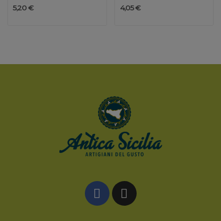
5,20 €
4,05 €