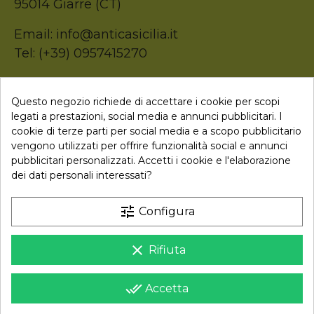
95014 Giarre (CT)
Email: info@anticasicilia.it
Tel: (+39) 0957415270
P.Iva: 05207520874
Questo negozio richiede di accettare i cookie per scopi
legati a prestazioni, social media e annunci pubblicitari. I

Collegamenti
cookie di terze parti per social media e a scopo pubblicitario
vengono utilizzati per offrire funzionalità social e annunci
pubblicitari personalizzati. Accetti i cookie e l'elaborazione
dei dati personali interessati?
Newsletter
tune
Configura
Iscriviti alla nostra newsletter per ricevere uno sconto sul
tuo primo ordine
clear
Rifiuta
Iscriviti
done_all
Accetta