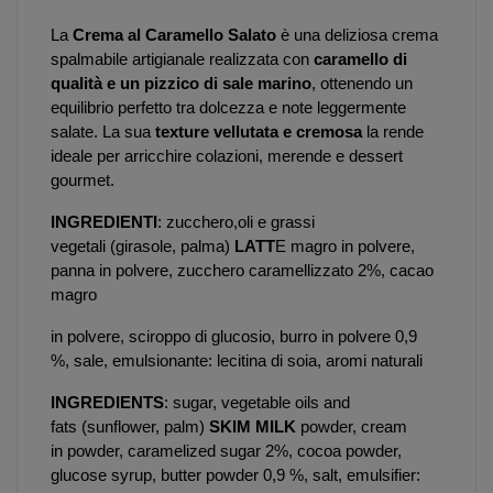
La 
Crema al Caramello Salato
 è una deliziosa crema 
spalmabile artigianale realizzata con 
caramello di 
qualità e un pizzico di sale marino
, ottenendo un 
equilibrio perfetto tra dolcezza e note leggermente 
salate. La sua 
texture vellutata e cremosa
 la rende 
ideale per arricchire colazioni, merende e dessert 
gourmet.
INGREDIENTI
: zucchero,oli e grassi 
vegetali 
(girasole, palma) 
LATT
E magro in polvere, 
panna in 
polvere, zucchero caramellizzato 2%, cacao 
magro
in polvere, sciroppo di glucosio, burro in polvere 0,9 
%, 
sale, emulsionante: lecitina di soia, aromi naturali
INGREDIENTS
: sugar, vegetable oils and 
fats 
(sunflower, palm) 
SKIM MILK
 powder, cream 
in 
powder, caramelized sugar 2%, cocoa 
powder, 
glucose syrup, butter powder 0,9 %, 
salt, emulsifier: 