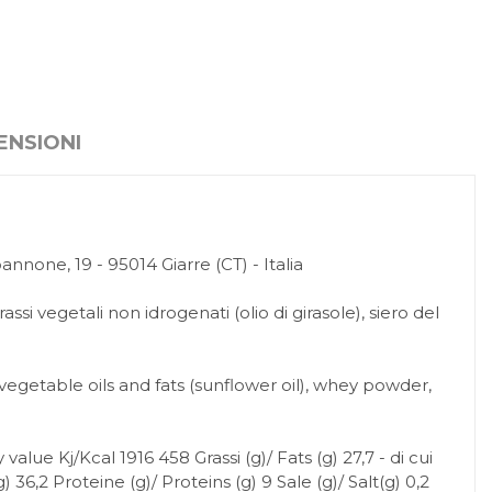
ENSIONI
annone, 19 - 95014 Giarre (CT) - Italia
 vegetali non idrogenati (olio di girasole), siero del
etable oils and fats (sunflower oil), whey powder,
alue Kj/Kcal 1916 458 Grassi (g)/ Fats (g) 27,7 - di cui
) 36,2 Proteine (g)/ Proteins (g) 9 Sale (g)/ Salt(g) 0,2