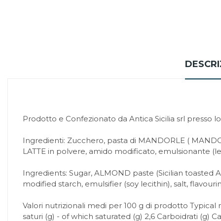
DESCRI
Prodotto e Confezionato da Antica Sicilia srl presso lo
Ingredienti: Zucchero, pasta di MANDORLE ( MANDORLE t
LATTE in polvere, amido modificato, emulsionante (leci
Ingredients: Sugar, ALMOND paste (Sicilian toasted
modified starch, emulsifier (soy lecithin), salt, flavouri
Valori nutrizionali medi per 100 g di prodotto Typical n
saturi (g) - of which saturated (g) 2,6 Carboidrati (g) C