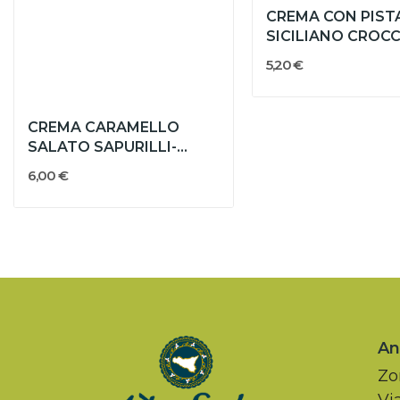
CREMA CON PIST
SICILIANO CROC
5,20 €
CREMA CARAMELLO
SALATO SAPURILLI-
DULCISY
6,00 €
Ant
Zo
Vi