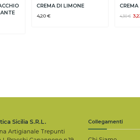
ACCHIO
CREMA DI LIMONE
CREMA 
CANTE
4,20 €
3,2
4,30 €
ica Sicilia S.r.l.
Collegamenti
na Artigianale Trepunti
Chi Siamo
a I. Bracchi Capannone n.19