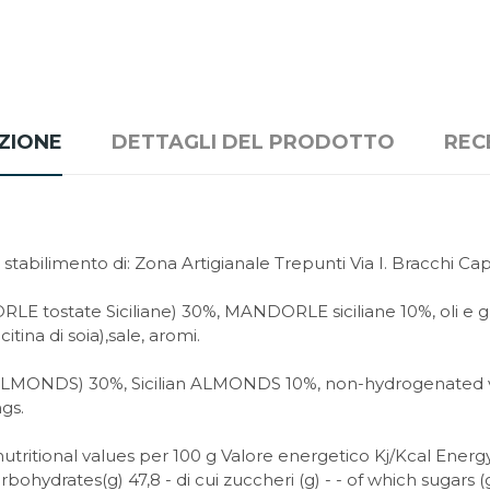
ZIONE
DETTAGLI DEL PRODOTTO
REC
 stabilimento di: Zona Artigianale Trepunti Via I. Bracchi Cap
ostate Siciliane) 30%, MANDORLE siciliane 10%, oli e grassi
tina di soia),sale, aromi.
 ALMONDS) 30%, Sicilian ALMONDS 10%, non-hydrogenated veg
ngs.
utritional values per 100 g Valore energetico Kj/Kcal Energy v
arbohydrates(g) 47,8 - di cui zuccheri (g) - - of which sugars (g