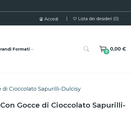
Lista dei desideri
0
Accedi
0,00 €
randi Formati
0
i Cioccolato Sapurilli-Dulcisy
on Gocce di Cioccolato Sapurilli-