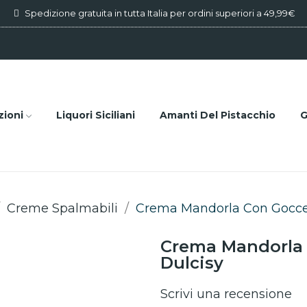
Spedizione gratuita in tutta Italia per ordini superiori a 49,99€
zioni
Liquori Siciliani
Amanti Del Pistacchio
G
Creme Spalmabili
Crema Mandorla Con Gocce d
Crema Mandorla C
Dulcisy
Scrivi una recensione