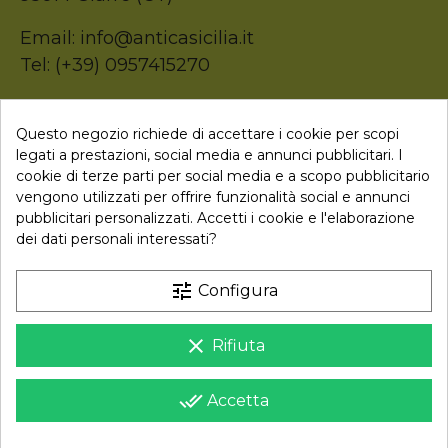
Email: info@anticasicilia.it
Tel: (+39) 0957415270
P.Iva: 05207520874
Questo negozio richiede di accettare i cookie per scopi
legati a prestazioni, social media e annunci pubblicitari. I

Collegamenti
cookie di terze parti per social media e a scopo pubblicitario
vengono utilizzati per offrire funzionalità social e annunci
pubblicitari personalizzati. Accetti i cookie e l'elaborazione
dei dati personali interessati?
Newsletter
tune
Configura
Iscriviti alla nostra newsletter per ricevere uno sconto sul
tuo primo ordine
clear
Rifiuta
Iscriviti
done_all
Accetta