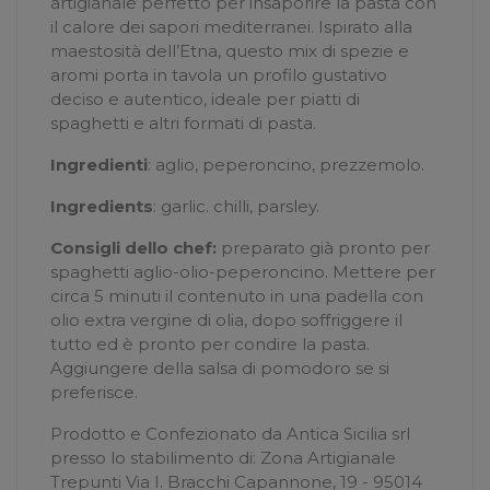
artigianale perfetto per insaporire la pasta con
il calore dei sapori mediterranei. Ispirato alla
maestosità dell’Etna, questo mix di spezie e
aromi porta in tavola un profilo gustativo
deciso e autentico, ideale per piatti di
spaghetti e altri formati di pasta.
Ingredienti
: aglio, peperoncino, prezzemolo.
Ingredients
: garlic. chilli, parsley.
Consigli dello chef:
preparato già pronto per
spaghetti aglio-olio-peperoncino. Mettere per
circa 5 minuti il contenuto in una padella con
olio extra vergine di olia, dopo soffriggere il
tutto ed è pronto per condire la pasta.
Aggiungere della salsa di pomodoro se si
preferisce.
Prodotto e Confezionato da Antica Sicilia srl
presso lo stabilimento di: Zona Artigianale
Trepunti Via I. Bracchi Capannone, 19 - 95014