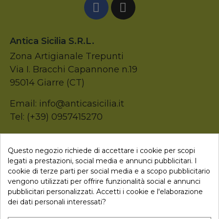
Antica Sicilia S.r.l.
Zona Artigianale Trepunti
Via I. Bracchi Capannone n.19
95014 Giarre (CT)
Email: info@anticasicilia.it
Tel: (+39) 0957415270
P.Iva: 05207520874
Questo negozio richiede di accettare i cookie per scopi
legati a prestazioni, social media e annunci pubblicitari. I

Collegamenti
cookie di terze parti per social media e a scopo pubblicitario
vengono utilizzati per offrire funzionalità social e annunci
pubblicitari personalizzati. Accetti i cookie e l'elaborazione
dei dati personali interessati?
Newsletter